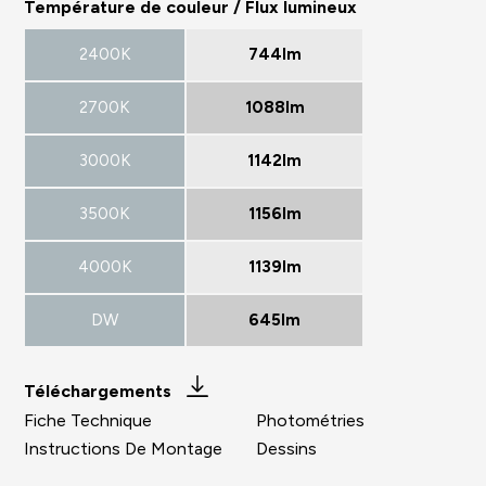
Température de couleur / Flux lumineux
2400K
744lm
2700K
1088lm
3000K
1142lm
3500K
1156lm
4000K
1139lm
DW
645lm
Téléchargements
Fiche Technique
Photométries
Instructions De Montage
Dessins