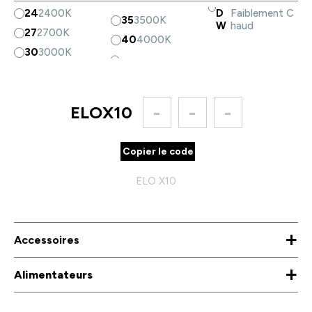
24
2400K
D
Faiblement C
35
3500K
W
haud
27
2700K
40
4000K
30
3000K
ELOX10
-
-
-
Copier le code
ELO X10
+
Accessoires
+
Alimentateurs