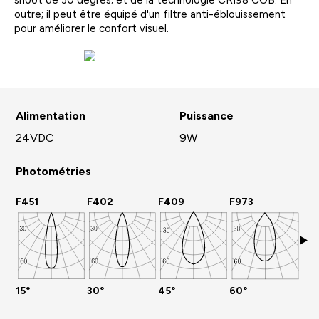
snoot de 30 degrés; et de la technologie CRI98 COB. En
outre; il peut être équipé d'un filtre anti-éblouissement
pour améliorer le confort visuel.
Alimentation
Puissance
24VDC
9W
Photométries
F451
F402
F409
F973
F9
15°
30°
45°
60°
WA