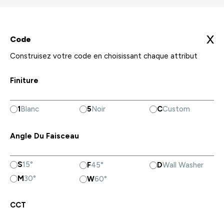
X
Code
Construisez votre code en choisissant chaque attribut
Finiture
1
Blanc
5
Noir
C
Custom
Angle Du Faisceau
S
15°
F
45°
D
Wall Washer
M
30°
W
60°
CCT