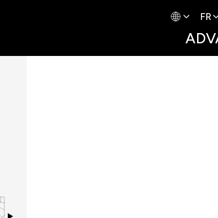
FR
ADV
F984