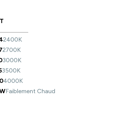
T
4
2400K
7
2700K
0
3000K
5
3500K
0
4000K
DW
Faiblement Chaud