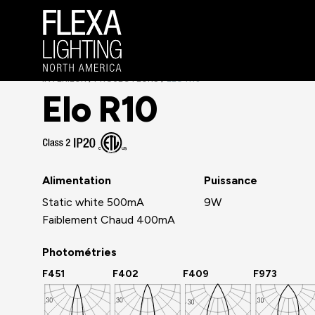
INTÉRIEUR
PROJECTEURS
ELO R10
/
/
Elo R10
Alimentation
Puissance
Static white 500mA
9W
Faiblement Chaud 400mA
Photométries
F451
F402
F409
F973