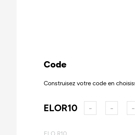
Code
Construisez votre code en choisis
ELOR10
-
-
-
ELO R10