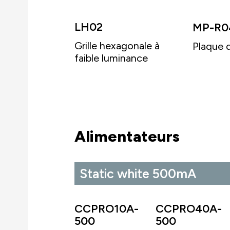
LH02
MP-R0
Grille hexagonale à
Plaque 
faible luminance
Alimentateurs
Static white 500mA
CCPRO10A-
CCPRO40A-
500
500