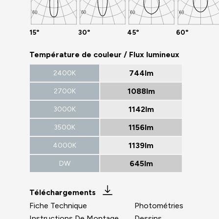
15°
30°
45°
60°
Température de couleur / Flux lumineux
744lm
2400K
1088lm
2700K
1142lm
3000K
1156lm
3500K
1139lm
4000K
645lm
DW
Téléchargements
Fiche Technique
Photométries
Instructions De Montage
Dessins