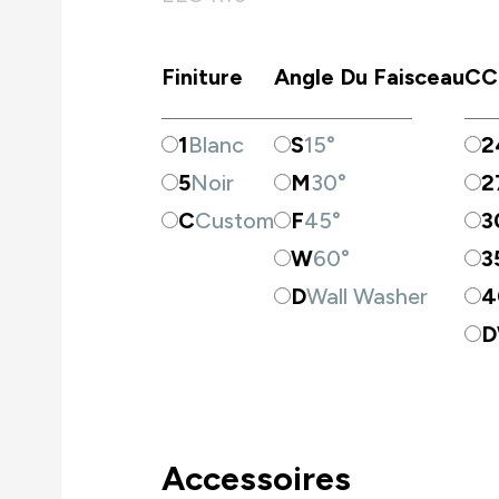
Finiture
Angle Du Faisceau
CC
1
Blanc
S
15°
2
5
Noir
M
30°
2
C
Custom
F
45°
3
W
60°
3
D
Wall Washer
4
Accessoires