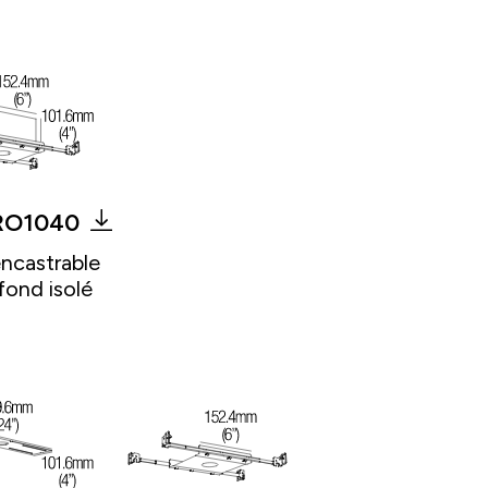
RO1040
encastrable
fond isolé