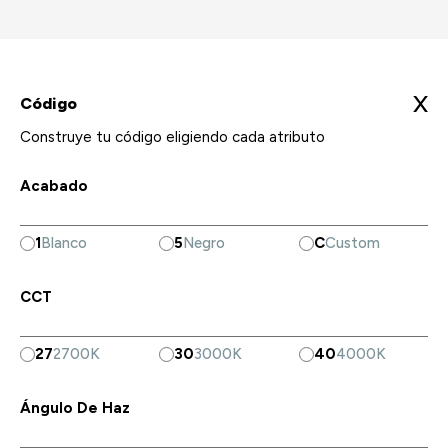
X
Código
Construye tu código eligiendo cada atributo
Acabado
1
Blanco
5
Negro
C
Custom
CCT
27
2700K
30
3000K
40
4000K
Ángulo De Haz