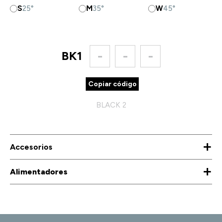
S
25°
M
35°
W
45°
BK1
-
-
-
Copiar código
BLACK 2
+
Accesorios
+
Alimentadores