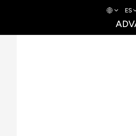
ES
ADV