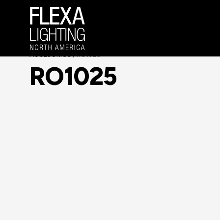
ACCESORIOS
RO1025
/
RO1025