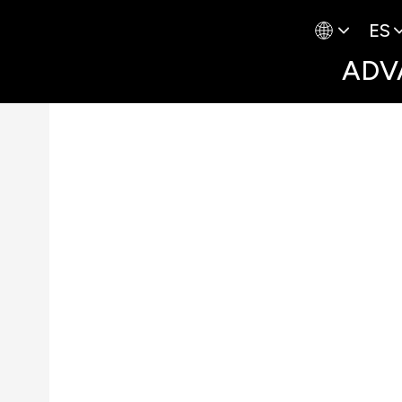
ES
ADV