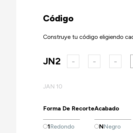
Código
Construye tu código eligiendo cad
JN2
-
-
-
JAN 10
Forma De Recorte
Acabado
1
Redondo
N
Negro