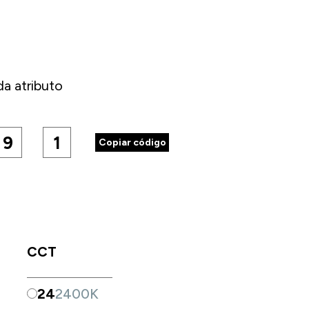
a atributo
9
1
Copiar código
CCT
24
2400K