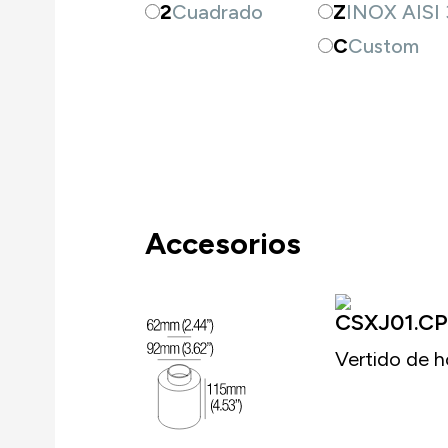
2
Cuadrado
Z
INOX AISI 
C
Custom
Accesorios
CSXJ01.CP
Vertido de 