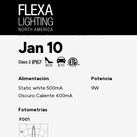
EXTERIOR
ILUMINACIÓN INGRADE
JAN 10
/
/
Jan 10
Alimentación
Potencia
Static white 500mA
9W
Oscuro Caliente 400mA
Fotometrías
F001