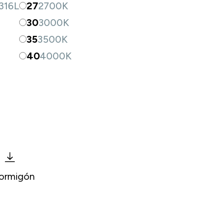
316L
27
2700K
30
3000K
35
3500K
40
4000K
hormigón