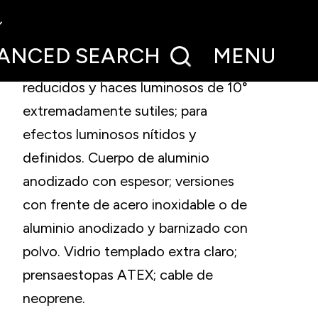
Luminarias empotrables IP67 de muy
alta calidad de fabricación con
ANCED
SEARCH
MENU
tamaños extremadamente
reducidos y haces luminosos de 10°
extremadamente sutiles; para
efectos luminosos nítidos y
definidos. Cuerpo de aluminio
anodizado con espesor; versiones
con frente de acero inoxidable o de
aluminio anodizado y barnizado con
polvo. Vidrio templado extra claro;
prensaestopas ATEX; cable de
neoprene.