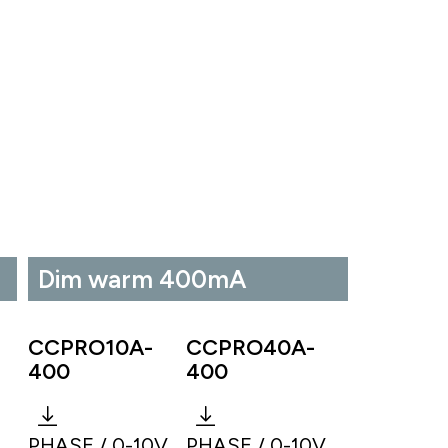
Dim warm 400mA
CCPRO10A-
CCPRO40A-
400
400
PHASE / 0-10V
PHASE / 0-10V