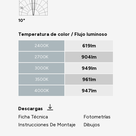
10°
Temperatura de color / Flujo luminoso
619lm
2400K
904lm
2700K
949lm
3000K
961lm
3500K
947lm
4000K
Descargas
Ficha Técnica
Fotometrías
Instrucciones De Montaje
Dibujos