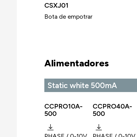
CSXJ01
Bota de empotrar
Alimentadores
Static white 500mA
CCPRO10A-
CCPRO40A-
500
500
PHASE / 0-10V
PHASE / 0-10V