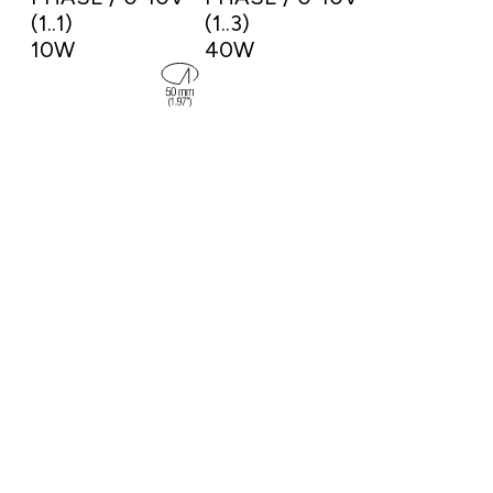
(1..1)
(1..3)
10W
40W