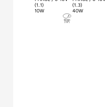
(1..1)
(1..3)
10W
40W