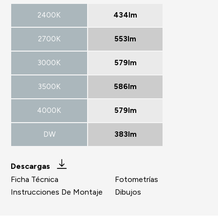
2400K
434lm
2700K
553lm
3000K
579lm
3500K
586lm
4000K
579lm
DW
383lm
Descargas
Ficha Técnica
Fotometrías
Instrucciones De Montaje
Dibujos