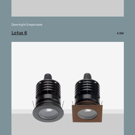
Downlight Empotrable
Lotus 6
4.5W