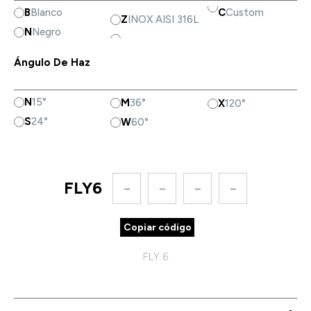
B
Blanco
C
Custom
Z
INOX AISI 316L
N
Negro
Ángulo De Haz
N
15°
M
36°
X
120°
S
24°
W
60°
FLY6
-
-
-
-
Copiar código
FLY 6