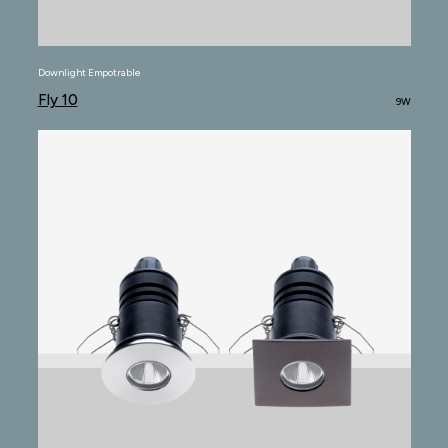
Downlight Empotrable
Fly 10
9W