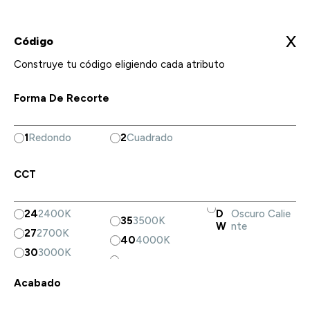
X
Código
Construye tu código eligiendo cada atributo
Forma De Recorte
1
Redondo
2
Cuadrado
CCT
24
2400K
D
Oscuro Calie
35
3500K
W
nte
27
2700K
40
4000K
30
3000K
Acabado