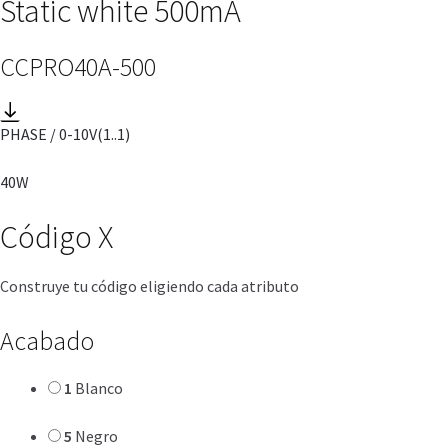
Static white 500mA
CCPRO40A-500
PHASE / 0-10V
(1..1)
40W
Código
X
Construye tu código eligiendo cada atributo
Acabado
1
Blanco
5
Negro