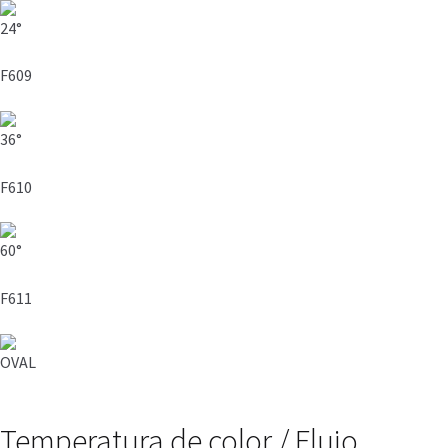
24°
F609
36°
F610
60°
F611
OVAL
Temperatura de color / Flujo