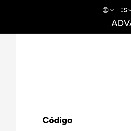
ES
ADV
Código