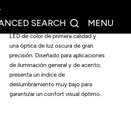
Un módulo lineal para instalaciones
de carril de baja tensión que
ANCED
SEARCH
MENU
combina la eficiencia luminosa con
LED de color de primera calidad y
una óptica de luz oscura de gran
precisión. Diseñado para aplicaciones
de iluminación general y de acento;
presenta un índice de
deslumbramiento muy bajo para
garantizar un confort visual óptimo.