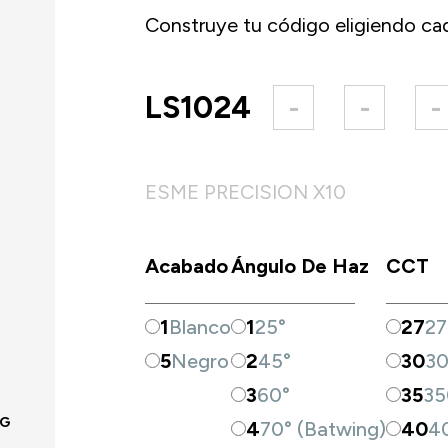
Construye tu código eligiendo cad
LS1024
-
-
-
ESME PRECISION X10
Acabado
Ángulo De Haz
CCT
1
Blanco
1
25°
27
2
5
Negro
2
45°
30
3
3
60°
35
35
NG
4
70° (Batwing)
40
4