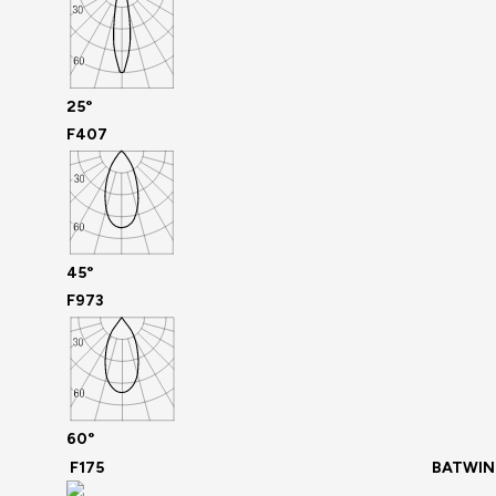
25°
F407
45°
F973
60°
F175
BATWI