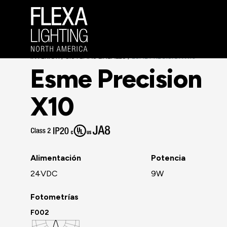
INTERIOR
SISTEMAS LINEALES
ESME PRECISION X10
/
/
Esme Precision
X10
Alimentación
Potencia
24VDC
9W
Fotometrías
F002