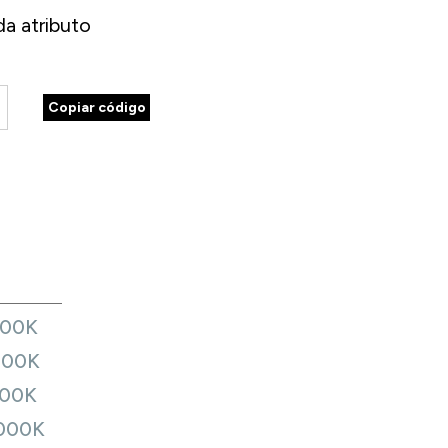
a atributo
Copiar código
700K
000K
00K
000K