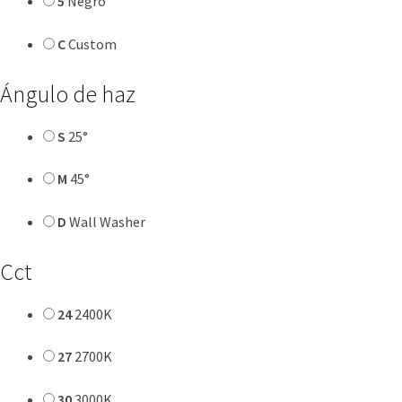
5
Negro
C
Custom
Ángulo de haz
S
25°
M
45°
D
Wall Washer
Cct
24
2400K
27
2700K
30
3000K