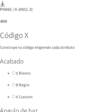
PHASE / 0-10V
(1..3)
40W
Código
X
Construye tu código eligiendo cada atributo
Acabado
1
Blanco
5
Negro
C
Custom
Ángulo de haz