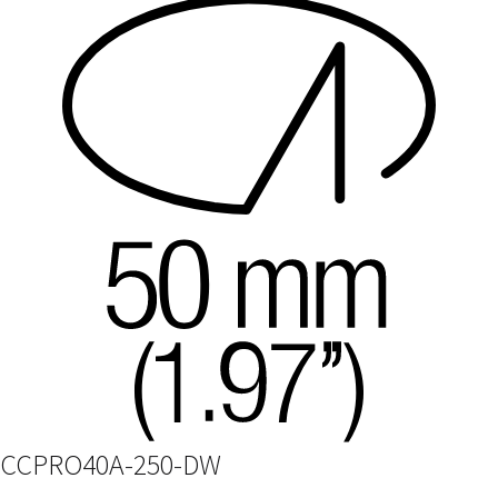
CCPRO40A-250-DW