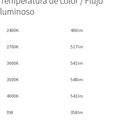
Temperatura de color / Flujo
luminoso
2400K
406lm
2700K
517lm
3000K
541lm
3500K
548lm
4000K
541lm
DW
358lm