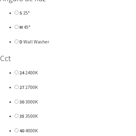
S
25°
M
45°
D
Wall Washer
Cct
24
2400K
27
2700K
30
3000K
35
3500K
40
4000K