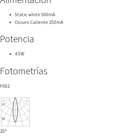
Static white 500mA
Oscuro Caliente 250mA
Potencia
4.5W
Fotometrías
F002
25°